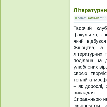
Літературни
Автор:
Екатерина
от
12-
Творчий клуб
факультеті, з
який відбувс
Жіноцтва, а 
літературних 
поділена на д
улюблених вірш
своєю творчі
теплій атмосф
– як дорослі, 
викладачі – 
Справжньою не
експромтом з