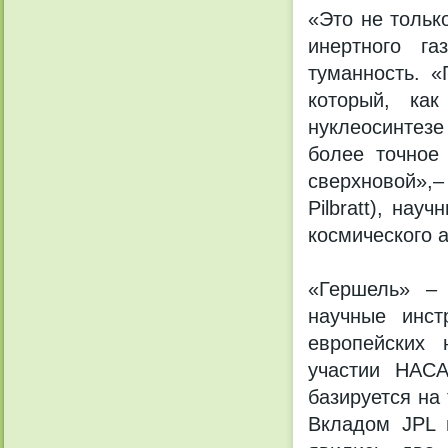
«Это не тольк
инертного г
туманность. «
который, ка
нуклеосинтезе
более точное
сверхновой»,–
Pilbratt), на
космического а
«Гершель» – 
научные инст
европейских 
участии НАСА
базируется на
Вкладом JPL 