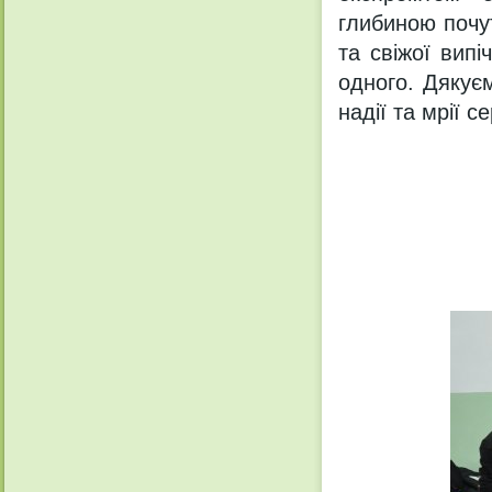
глибиною почу
та свіжої вип
одного. Дякує
надії та мрії с