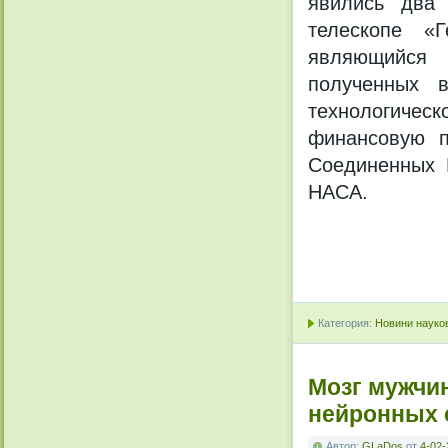
явились два 
телескопе «
являющийся 
полученных 
технологичес
финансовую п
Соединенных 
НАСА.
Категория:
Новини науков
Мозг мужчи
нейронных 
Автор:
GLaDos
от
4-02-