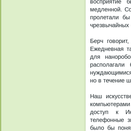
восприятие б
медленной. Со
пролетали бы
чрезвычайных 
Берч говорит
Ежедневная т
для нанороб
располагали
нуждающимися 
но в течение 
Наш искусств
компьютерами
доступ к Ин
телефонные з
было бы поня