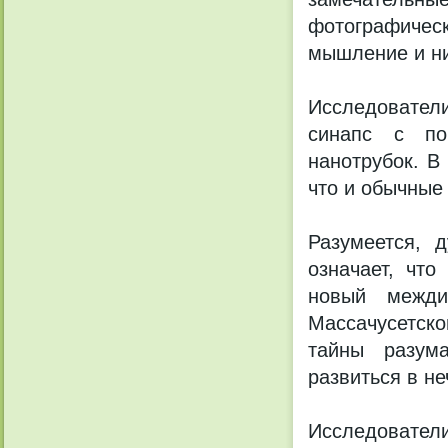
фотографиче
мышление и ни
Исследовател
синапс с по
нанотрубок. В
что и обычные
Разумеется, 
означает, что
новый междис
Массачусетско
тайны разума
развиться в н
Исследовател