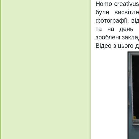
Homo creativus
були висвітле
фотографії, ві
та на день 
зроблені закла
Відео з цього