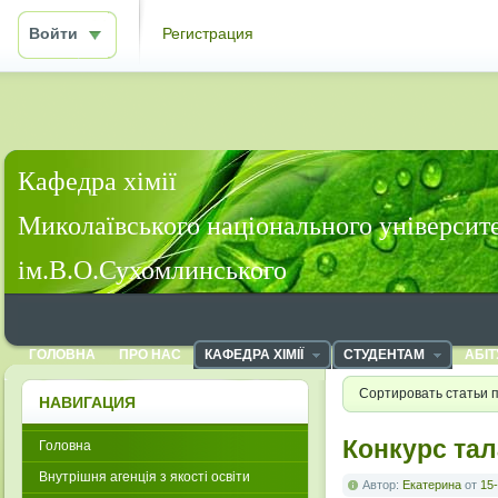
Войти
Регистрация
Кафедра хімії
Миколаївського національного університ
ім.В.О.Сухомлинського
ГОЛОВНА
ПРО НАС
КАФЕДРА ХІМІЇ
СТУДЕНТАМ
АБІТ
Сортировать статьи 
НАВИГАЦИЯ
Конкурс та
Головна
Внутрішня агенція з якості освіти
Автор:
Екатерина
от
15-