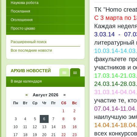
Наукова робота
ТК "Homo creat
Посилання
С 3 марта по 
Оголошення
Каждая неделя
Просто цікаво
3.03.14 - 07.0
литературный 
Расширенный поиск
10.03.14-14.03
Все последние новости
факультете пр
участников и 
АРХИВ НОВОСТЕЙ
17.03.14-21.03
В
В
В виде календаря
24.03.14-28.03
виде
виде
списк
кален
31.03.14-04.04
а
даря
«
Август 2026 »
участие те, кт
Пн
Вт
Ср
Чт
Пт
Сб
Вс
07.04.14-11.04
1
2
наилучшую эмб
3
4
5
6
7
8
9
14.04.14-18.04
10
11
12
13
14
15
16
всех конкурсо
17
18
19
20
21
22
23