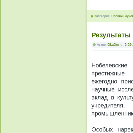
Категория:
Новини науков
Результаты
Автор:
GLaDos
от
2-02-
Нобелевски
престижные 
ежегодно при
научные иссл
вклад в культ
учредителя,
промышленника
Особых нарек