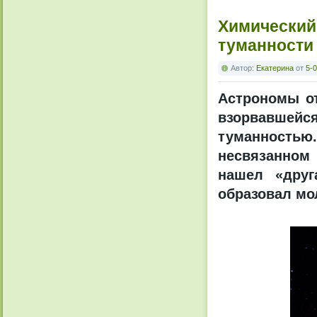
Химический
туманности
Автор:
Екатерина
от
5-0
Астрономы от
взорвавшей
туманностью. 
несвязанном 
нашел «друг
образовал мол