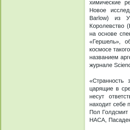
химические р
Новое исслед
Barlow) из У
Королевство (
на основе спе
«Гершель», о
космосе таког
названием арг
журнале Scien
«Странность 
царящие в сре
несут ответс
находит себе 
Пол Голдсмит 
НАСА, Пасаден