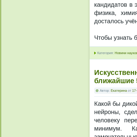
кандидатов в 
физика, хими
досталось учё
Чтобы узнать 
Категория:
Новини науков
Искусствен
ближайшие 
Автор:
Екатерина
от
17-
Какой бы дикой
нейроны, сде
человеку пер
минимум. К
замечательные