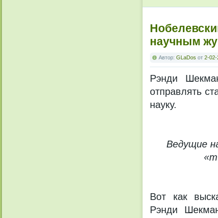
Нобелевски
научным ж
Автор:
GLaDos
от
2-02-
Рэнди Шекман
отправлять ста
науку.
Ведущие н
«т
Вот как выск
Рэнди Шекман