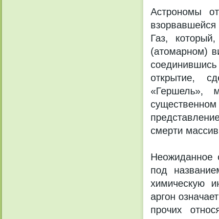
Астрономы от
взорвавшейся 
Газ, который
(атомарном) в
соединившись
открытие, с
«Гершель», м
существенн
представление
смерти массив
Неожиданное 
под название
химическую и
аргон означае
прочих относ