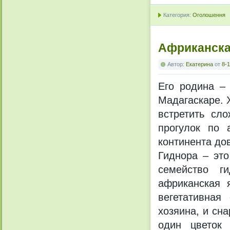
Категория:
Оголошення
Африканска
Автор:
Екатерина
от
8-1
Его родина –
Мадагаскаре. 
встретить сл
прогулок по 
континента до
Гиднора – это
семейство г
африканская 
вегетативная
хозяина, и сн
один цветок 