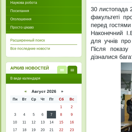
Наукова робота
30 листопада 2
Посилання
факультеті пр
Оголошення
перед гостями 
Просто цікаво
Наконечний І
для учнів про
Расширенный поиск
Після показу
Все последние новости
дізналися бага
АРХИВ НОВОСТЕЙ
В
В
В виде календаря
виде
виде
списк
кален
а
даря
«
Август 2026 »
Пн
Вт
Ср
Чт
Пт
Сб
Вс
1
2
3
4
5
6
7
8
9
10
11
12
13
14
15
16
17
18
19
20
21
22
23