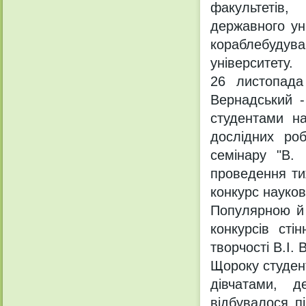
факультетів,
державного ун
кораблебудува
університету.
26 листопада
Вернадський -
студентами на
дослідних роб
семінару "В. 
проведення тиж
конкурс науков
Популярною й 
конкурсів сті
творчості В.І.
Щороку студен
дівчатами, 
відбувалося п