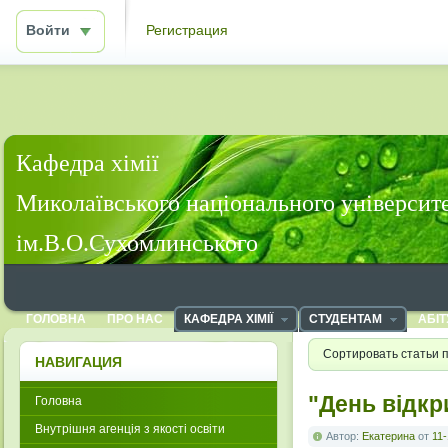
Войти
Регистрация
Кафедра хімії
Миколаївського національного університ
ім.В.О.Сухомлинського
ГОЛОВНА
ПРО НАС
КАФЕДРА ХІМІЇ
СТУДЕНТАМ
АБІТ
Сортировать статьи 
НАВИГАЦИЯ
"День відкр
Головна
Внутрішня агенція з якості освіти
Автор:
Екатерина
от
11-