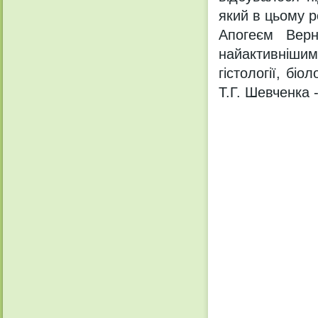
який в цьому р
Апогеєм Верн
найактивнішим
гістології, біо
Т.Г. Шевченка 