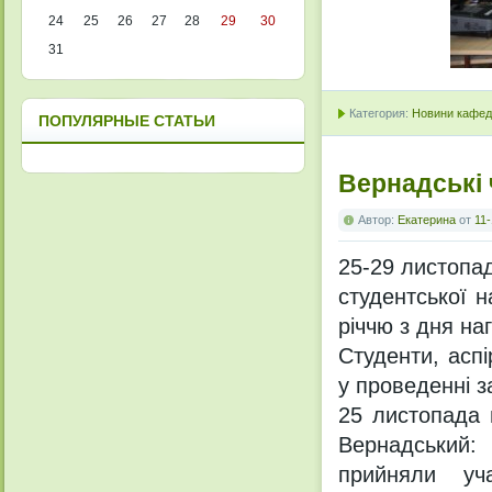
24
25
26
27
28
29
30
31
Категория:
Новини кафедр
ПОПУЛЯРНЫЕ СТАТЬИ
Вернадські 
Автор:
Екатерина
от
11-
25-29 листопад
студентської н
річчю з дня на
Студенти, асп
у проведенні з
25 листопада 
Вернадський:
прийняли уча