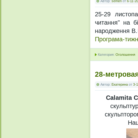
Автор:
semen
от
6-11-20
25-29 листопа
читання" на б
народження В.
Програма-тижн
Категория:
Оголошення
28-метровая
Автор:
Екатерина
от
3-1
Calamita 
скульпту
скульпторо
Нац