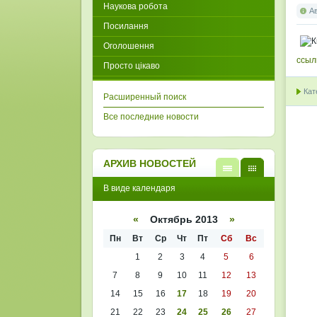
Наукова робота
А
Посилання
Оголошення
ссыл
Просто цікаво
Кат
Расширенный поиск
Все последние новости
АРХИВ НОВОСТЕЙ
В
В
В виде календаря
виде
виде
списк
кален
а
даря
«
Октябрь 2013
»
Пн
Вт
Ср
Чт
Пт
Сб
Вс
1
2
3
4
5
6
7
8
9
10
11
12
13
14
15
16
17
18
19
20
21
22
23
24
25
26
27