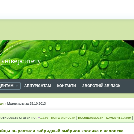
 університету
ДЕНТАМ
АБІТУРІЄНТАМ
КОНТАКТИ
ЗВОРОТНІЙ ЗВ'ЯЗОК
ная
» Материалы за 25.10.2013
ртировать статьи по:
дате
|
популярности
|
посещаемости
|
комментариям
|
айцы вырастили гибридный эмбрион кролика и человека