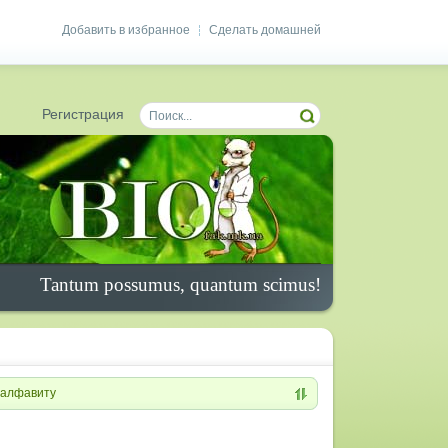
Добавить в избранное
Сделать домашней
|
Регистрация
Tantum possumus, quantum scimus!
алфавиту