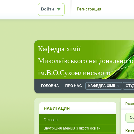
Войти
Регистрация
Кафедра хімії
Миколаївського національного
ім.В.О.Сухомлинського
ГОЛОВНА
ПРО НАС
КАФЕДРА ХІМІЇ
СТУ
Глав
НАВИГАЦИЯ
Со
Головна
Внутрішня агенція з якості освіти
Кит