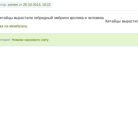
втор:
semen
от
25-10-2013, 19:22
Китайцы вырастил
ка на мембрану
.
егория:
Новини наукового світу