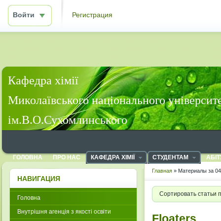
Войти
Регистрация
Кафедра хімії
Миколаївського національного університ
ім.В.О.Сухомлинського
ГОЛОВНА
ПРО НАС
КАФЕДРА ХІМІЇ
СТУДЕНТАМ
АБІТ
Главная
» Материалы за 04
НАВИГАЦИЯ
Сортировать статьи 
Головна
Внутрішня агенція з якості освіти
Floaters