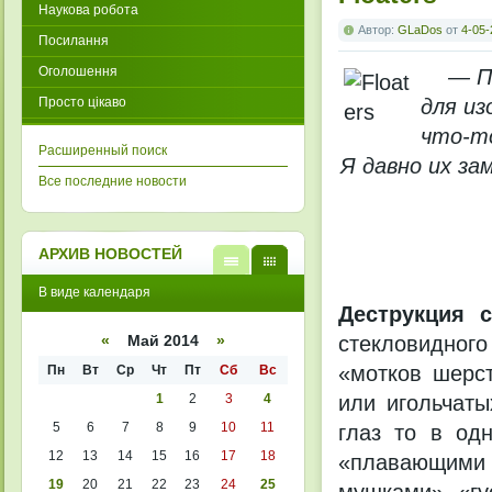
Наукова робота
Автор:
GLaDos
от
4-05-
Посилання
Оголошення
— П
Просто цікаво
для из
что-то
Расширенный поиск
Я давно их за
Все последние новости
АРХИВ НОВОСТЕЙ
В
В
В виде календаря
виде
виде
Деструкция с
списк
кален
а
даря
стекловидного
«
Май 2014
»
«мотков шерст
Пн
Вт
Ср
Чт
Пт
Сб
Вс
1
2
3
4
или игольчат
5
6
7
8
9
10
11
глаз то в од
12
13
14
15
16
17
18
«плавающими
19
20
21
22
23
24
25