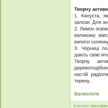
Творчу актив
1. Капуста, я
залози. Для зн
2. Лимон осві
великому вміс
випити склянку
3. Чорниці п
дають свіжі яг
Творчу акти
деревоподібного
настій радіол
терену.
Валеологія
Категория:
Просто цікаво