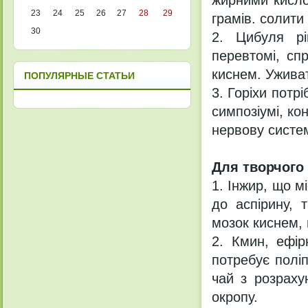
жирними кисло
23
24
25
26
27
28
29
грамів. солити 
30
2. Цибуля рі
перевтомі, сп
киснем. Ужива
ПОПУЛЯРНЫЕ СТАТЬИ
3. Горіхи потр
симпозіумі, ко
нервову систем
Для творчого
1. Інжир, що м
до аспірину, 
мозок киснем,
2. Кмин, ефір
потребує полі
чай з розраху
окропу.