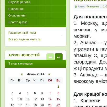
Наукова робота
Автор:
Екатерина
от
1-0
Посилання
Оголошення
Для поліпшенн
Просто цікаво
1. Моркву, щ
речовин у моз
Расширенный поиск
моркви.
Все последние новости
2. Ананас – у
утримати в пам
вітаміну С, щ
АРХИВ НОВОСТЕЙ
смородині. Дос
В
В
В виде календаря
виде
виде
ж ці продукти 
списк
кален
а
даря
З. Авокадо – д
«
Июнь 2014
»
високому вміст
Пн
Вт
Ср
Чт
Пт
Сб
Вс
1
2
3
4
5
6
7
8
Для кращої ко
9
10
11
12
13
14
15
1. Креветки -
16
17
18
19
20
21
22