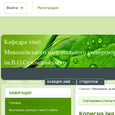
Войти
Регистрация
Кафедра хімії
Миколаївського національного університ
ім.В.О.Сухомлинського
ГОЛОВНА
ПРО НАС
КАФЕДРА ХІМІЇ
СТУДЕНТАМ
АБІТ
Главная
» Материалы за Ию
НАВИГАЦИЯ
Сортировать статьи 
Головна
Внутрішня агенція з якості освіти
Корисна їжа