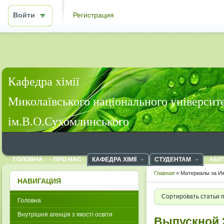
Войти
Регистрация
Кафедра хімії
Миколаївського національного університ
ім.В.О.Сухомлинського
ГОЛОВНА
ПРО НАС
КАФЕДРА ХІМІЇ
СТУДЕНТАМ
АБІТ
Главная
» Материалы за Ию
НАВИГАЦИЯ
Сортировать статьи 
Головна
Внутрішня агенція з якості освіти
Выпускной 