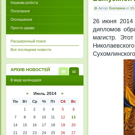
Наукова робота
Автор:
Екатерина
от
13-
Посилання
Оголошення
26 июня 2014 
Просто цікаво
дипломов обра
магистр. Это
Расширенный поиск
Николаевск
Все последние новости
Сухомлинского
АРХИВ НОВОСТЕЙ
В
В
В виде календаря
виде
виде
списк
кален
а
даря
«
Июль 2014
»
Пн
Вт
Ср
Чт
Пт
Сб
Вс
1
2
3
4
5
6
7
8
9
10
11
12
13
14
15
16
17
18
19
20
21
22
23
24
25
26
27