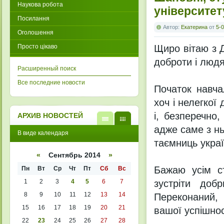
Наукова робота
університет
Посилання
Автор:
Екатерина
от
5-0
Оголошення
Просто цікаво
Щиро вітаю з 
доброти і людя
Расширенный поиск
Все последние новости
Початок навча
хоч і нелегкої
і, безперечно
АРХИВ НОВОСТЕЙ
адже саме з нь
В
В
В виде календаря
виде
виде
таємниць украї
списк
кален
а
даря
«
Сентябрь 2014
»
Бажаю усім с
Пн
Вт
Ср
Чт
Пт
Сб
Вс
1
2
3
4
5
6
7
зустріти доб
8
9
10
11
12
13
14
Переконаний, 
15
16
17
18
19
20
21
вашої успішнос
22
23
24
25
26
27
28