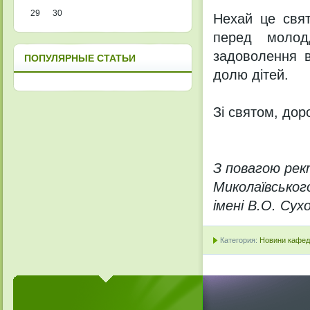
29
30
Нехай це свят
перед молодд
задоволення в
ПОПУЛЯРНЫЕ СТАТЬИ
долю дітей.
Зі святом, дор
З повагою ре
Миколаївськог
імені В.О. Су
Категория:
Новини кафедр