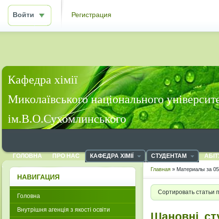
Войти
Регистрация
Кафедра хімії
Миколаївського національного університ
ім.В.О.Сухомлинського
ГОЛОВНА
ПРО НАС
КАФЕДРА ХІМІЇ
СТУДЕНТАМ
АБІТ
Главная
» Материалы за 05
НАВИГАЦИЯ
Сортировать статьи 
Головна
Внутрішня агенція з якості освіти
Шановні, ст