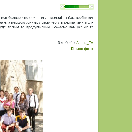
ися безперечно оригінальні, молоді та багатообіцяючі
аук, а першокурсники, у свою чергу, відкриватимуть для
буде легким та продуктивним. Бажаємо вам успіхів та
З любов'ю,
Anima_TV
.
Більше фото
.