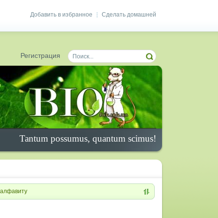
Добавить в избранное
Сделать домашней
|
Регистрация
Tantum possumus, quantum scimus!
алфавиту