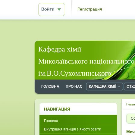
Войти
Регистрация
Кафедра хімії
Миколаївського національного
ім.В.О.Сухомлинського
ГОЛОВНА
ПРО НАС
КАФЕДРА ХІМІЇ
СТУ
Глав
НАВИГАЦИЯ
Со
Головна
Внутрішня агенція з якості освіти
Меч