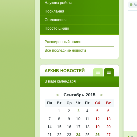
Наукова робота
А
Посилання
Оголошення
Просто цікаво
Расширенный поиск
Все последние новости
АРХИВ НОВОСТЕЙ
В
В
В виде календаря
виде
виде
списк
кален
а
даря
«
Сентябрь 2015
»
Пн
Вт
Ср
Чт
Пт
Сб
Вс
1
2
3
4
5
6
7
8
9
10
11
12
13
14
15
16
17
18
19
20
21
22
23
24
25
26
27