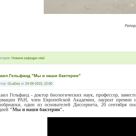
Репор
егория:
Новини кафедри хімії
аил Гельфанд "Мы и наши бактерии"
втор:
GLaDos
от
24-09-2015, 22:00
аил Гельфанд - доктор биологических наук, профессор, замест
рмации РАН, член Европейской Академии, лауреат премии и
обрнауки, один из основателей Диссернета, 20 сентября по
цией
"Мы и наши бактерии".