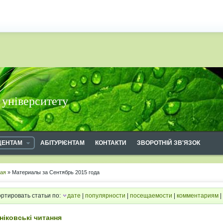
 університету
ДЕНТАМ
АБІТУРІЄНТАМ
КОНТАКТИ
ЗВОРОТНІЙ ЗВ'ЯЗОК
ная
» Материалы за Сентябрь 2015 года
ртировать статьи по:
дате
|
популярности
|
посещаемости
|
комментариям
|
ніковські читання