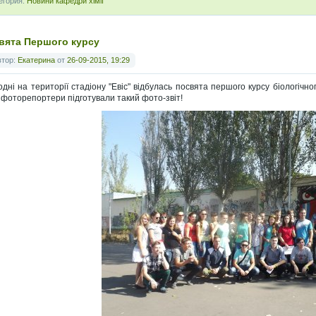
егория:
Новини кафедри хімії
вята Першого курсу
втор:
Екатерина
от
26-09-2015, 19:29
одні на території стадіону "Евіс" відбулась посвята першого курсу біологічн
 фоторепортери підготували такий фото-звіт!