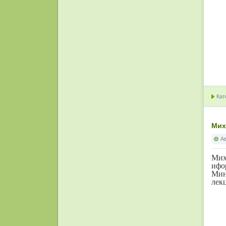
Кат
Мих
А
Мих
ифо
Мин
лек