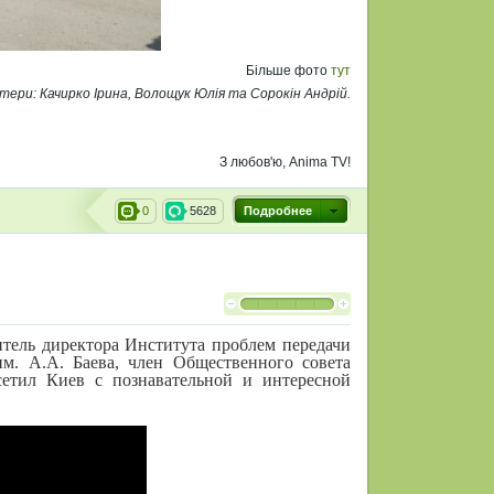
Більше фото
тут
тери: Качирко Ірина, Волощук Юлія та Сорокін Андрій.
З любов'ю, Anima TV!
0
5628
Подробнее
итель директора Института проблем передачи
м. А.А. Баева, член Общественного совета
сетил Киев с познавательной и интересной