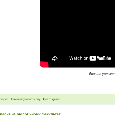
Больше увлекат
егория:
Новини наукового світу
,
Просто цікаво
ересня на біологічному факультеті