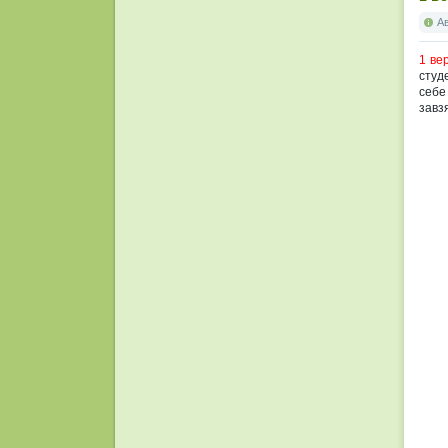
А
1 ве
студ
себе
завз