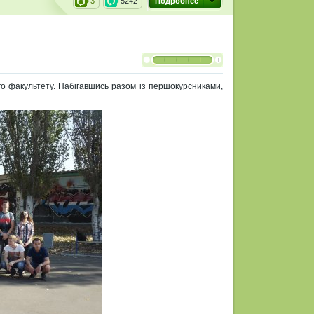
3
5242
Подробнее
ого факультету. Набігавшись разом із першокурсниками,