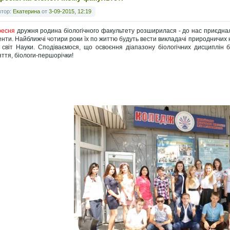
втор:
Екатерина
от
3-09-2015, 12:19
ресня
дружня родина біологічного факультету розширилася - до нас приєднал
енти. Найближчі чотири роки їх по життю будуть вести викладачі природничих н
 світ Науки. Сподіваємося, що освоєння діапазону біологічних дисциплін 
яття, біологи-першорічки!