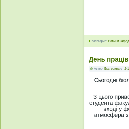
Категория:
Новини кафедр
День праців
Автор:
Екатерина
от
2-1
Сьогодні
біо
З цього прив
студента факу
вході у 
атмосфера
з