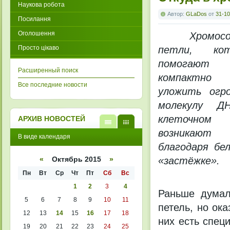
Наукова робота
Автор:
GLaDos
от
31-10
Посилання
Оголошення
Хромос
Просто цікаво
петли, кот
помогают
Расширенный поиск
компактно
Все последние новости
уложить огр
молекулу Д
клеточном 
АРХИВ НОВОСТЕЙ
возникают
В
В
В виде календаря
виде
виде
благодаря бел
списк
кален
а
даря
«застёжке».
«
Октябрь 2015
»
Пн
Вт
Ср
Чт
Пт
Сб
Вс
1
2
3
4
Раньше думал
5
6
7
8
9
10
11
петель, но ок
12
13
14
15
16
17
18
них есть спец
19
20
21
22
23
24
25