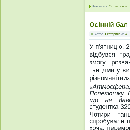
Категория:
Оголошення
Осінній бал
Автор:
Екатерина
от
4-1
У п'ятницю,
2
відбувся тр
змогу розв
танцями у ви
різноманітних
«
Атмосфера
Попелюшку. П
що не дав
студентка 32
Чотири тан
спробували щ
хоча, перемо