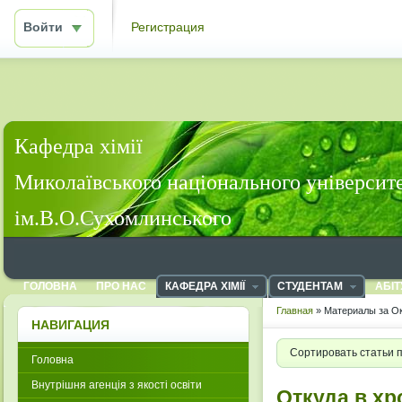
Войти
Регистрация
Кафедра хімії
Миколаївського національного університ
ім.В.О.Сухомлинського
ГОЛОВНА
ПРО НАС
КАФЕДРА ХІМІЇ
СТУДЕНТАМ
АБІТ
Главная
» Материалы за Ок
НАВИГАЦИЯ
Сортировать статьи 
Головна
Внутрішня агенція з якості освіти
Откуда в х