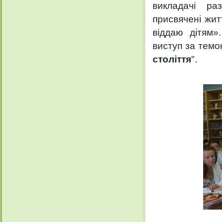
викладачі ра
присвячені жит
віддаю дітям»
виступ за темо
століття
".