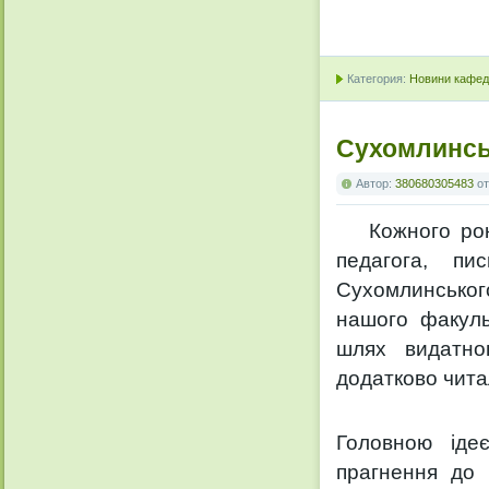
Категория:
Новини кафедр
Сухомлинсь
Автор:
380680305483
о
Кожного ро
педагога, пи
Сухомлинського
нашого факуль
шлях видатног
додатково чит
Головною ідеє
прагнення до 