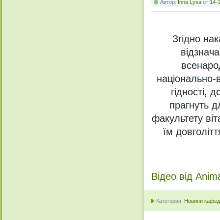
Автор:
Inna Lysa
от
14-1
Згідно нак
відзнача
всенаро
національно-в
гідності, д
прагнуть д
факультету віт
їм довголітт
Відео від Ani
Категория:
Новини кафедр