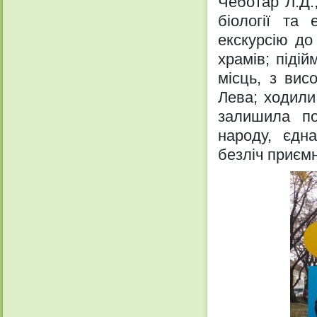
Чеботар Л.Д.
біології та 
екскурсію до
храмів; піді
місць, з вис
Лева; ходили
залишила по
народу, єдн
безліч приємн