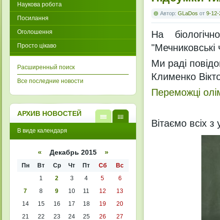
Наукова робота
Автор:
GLaDos
от
9-12-
Посилання
Оголошення
На біологічн
Просто цікаво
"Мечниковські 
Ми раді повід
Расширенный поиск
Клименко Вікто
Все последние новости
Переможці олі
АРХИВ НОВОСТЕЙ
Вітаємо всіх з
В
В
В виде календаря
виде
виде
списк
кален
а
даря
«
Декабрь 2015
»
Пн
Вт
Ср
Чт
Пт
Сб
Вс
1
2
3
4
5
6
7
8
9
10
11
12
13
14
15
16
17
18
19
20
21
22
23
24
25
26
27