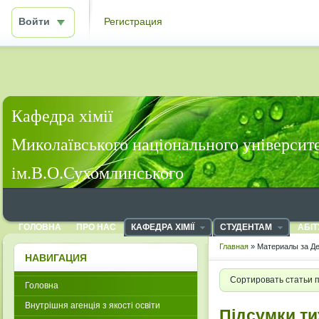
Войти
Регистрация
Кафедра хімії
Миколаївського національного університ
ім.В.О.Сухомлинського
ГОЛОВНА
ПРО НАС
КАФЕДРА ХІМІЇ
СТУДЕНТАМ
АБІТ
Главная
» Материалы за Де
НАВИГАЦИЯ
Сортировать статьи 
Головна
Внутрішня агенція з якості освіти
Підсумки ти