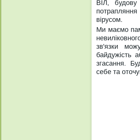
ВІЛ, будову
потрапляння
вірусом.
Ми маємо пам
невиліковног
зв'язки мож
байдужість а
згасання. Б
себе та оточ