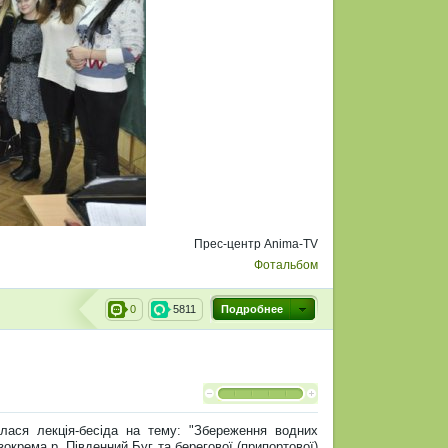
Прес-центр Anima-TV
Фотальбом
0
5811
Подробнее
улася лекція-бесіда на тему: "Збереження водних
зокрема р. Південний Буг та берегової (припортової)