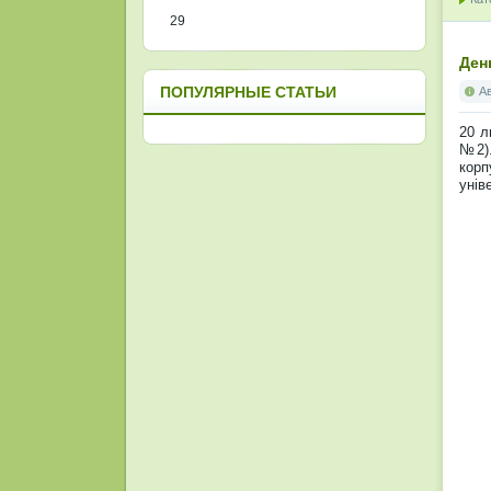
29
Ден
ПОПУЛЯРНЫЕ СТАТЬИ
А
20 л
№2).
корп
унів