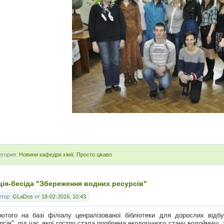
егория:
Новини кафедри хімії
,
Просто цікаво
ція-бесіда "Збереження водних ресурсів"
втор:
GLaDos
от
18-02-2016, 10:43
ютого на базі філіалу ценралізованої бібліотеки для дорослих відб
рсів", під час якої гостро стала проблема екологічного стану водоймищ, 