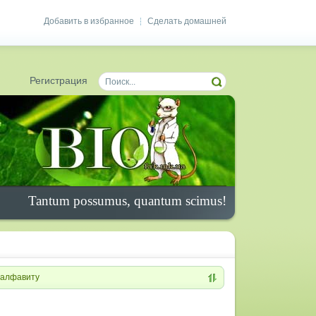
Добавить в избранное
Сделать домашней
|
Регистрация
Tantum possumus, quantum scimus!
алфавиту