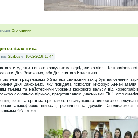
егория:
Оголошення
дня св.Валентина
втор:
GLaDos
от
18-02-2016, 10:47
ютого студенти нашого факультету відвідали філіал Централізованої
кування Дня Закоханих, або Дня святого Валентина.
отовлений працівниками бібліотеки святковий захід був наповнений атр
кнення Дня Закоханих, яку повідала психолог Кифорук Анна-Наталія 
ним танцем та майстерними уроками казкового вальсу від хореографів
рською любовною лірикою, представленою учасниками ТК "Homo creativu
енти, гості та організатори такого невимушеного відвертого спілкува
ореною атмосферою щирості, розуміння та дружби. Сподіваємося н
івниками бібліотеки.