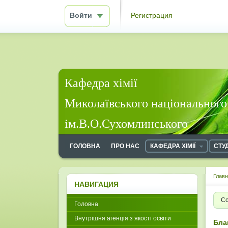
Войти
Регистрация
Кафедра хімії
Миколаївського національного
ім.В.О.Сухомлинського
ГОЛОВНА
ПРО НАС
КАФЕДРА ХІМІЇ
СТУ
Глав
НАВИГАЦИЯ
Со
Головна
Внутрішня агенція з якості освіти
Бла