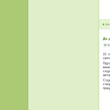
Кат
До 
А
15 л
свят
Підг
вини
схід
авто
Студ
ств
прац