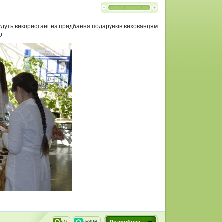
будуть використані на придбання подарунків вихованцям
і.
0
5396
Подробнее