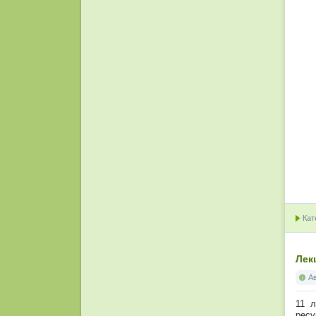
Кат
Лек
А
11 л
ресу