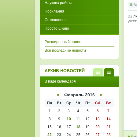
Наукова робота
А
Посилання
22 л
Оголошення
дитя
Просто цікаво
Расширенный поиск
Все последние новости
АРХИВ НОВОСТЕЙ
В
В
В виде календаря
виде
виде
списк
кален
а
даря
«
Февраль 2016
»
Пн
Вт
Ср
Чт
Пт
Сб
Вс
1
2
3
4
5
6
7
8
9
10
11
12
13
14
15
16
17
18
19
20
21
22
23
24
25
26
27
28
Кат