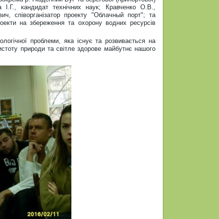
І.Г., кандидат технічних наук; Кравченко О.В.,
вич, співорганізатор проекту "Облачный порт"; та
проекти на збереження та охорону водних ресурсів
ологічної проблеми, яка існує та розвивається на
истоту природи та світле здорове майбутнє нашого