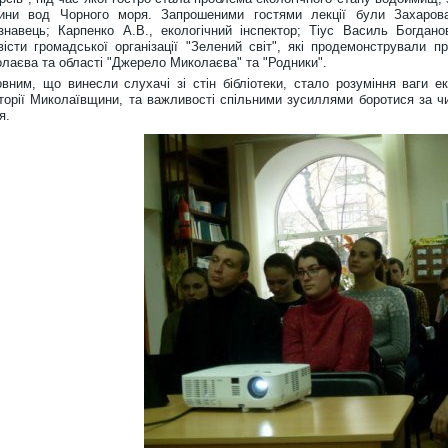
ини вод Чорного моря. Запрошеними гостями лекції були Захарова 
знавець; Карпенко А.В., екологічний інспектор; Тіус Василь Богдано
вісти громадської організації "Зелений світ", які продемонстрували 
лаєва та області "Джерело Миколаєва" та "Родники".
вним, що винесли слухачі зі стін бібліотеки, стало розуміння ваги ек
торії Миколаївщини, та важливості спільними зусиллями боротися за ч
я.