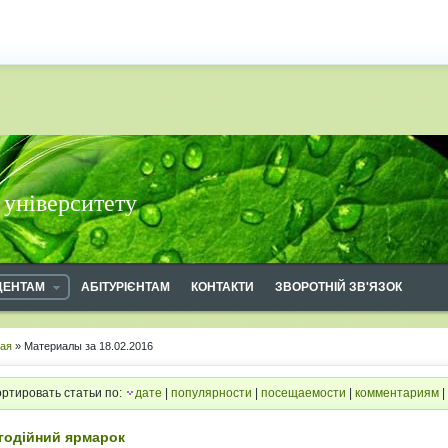
 університету
ДЕНТАМ
АБІТУРІЄНТАМ
КОНТАКТИ
ЗВОРОТНІЙ ЗВ'ЯЗОК
ная
» Материалы за 18.02.2016
ртировать статьи по:
дате
|
популярности
|
посещаемости
|
комментариям
|
годійний ярмарок