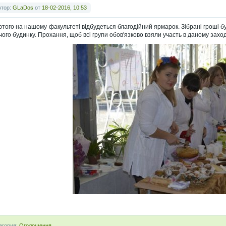
втор:
GLaDos
от
18-02-2016, 10:53
ютого на нашому факультеті відбудеться благодійний ярмарок. Зібрані гроші 
чого будинку. Прохання, щоб всі групи обов'язково взяли участь в даному заход
егория:
Оголошення