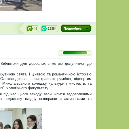
48
18384
Подробнее
 бібліотеки для дорослих з метою долучитися до
ибутикою свята: і цікавою та романтичною історією
Олександрівна, і пристрасною румбою, відвертим
 Миколаївського коледжу культури і мистецтв, та
s" біологічного факультету.
ння під час цього заходу залишилися задоволеними
а подальшу плідну співпрацю з активістами та