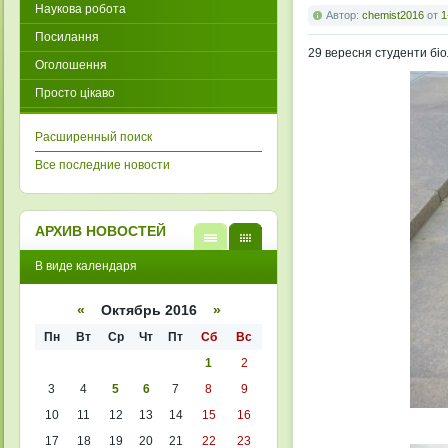
Наукова робота
Автор:
chemist2016
от
1
Посилання
29 вересня студенти біо
Оголошення
Просто цікаво
Расширенный поиск
Все последние новости
АРХИВ НОВОСТЕЙ
В
В
В виде календаря
виде
виде
списк
кален
а
даря
«
Октябрь 2016
»
Пн
Вт
Ср
Чт
Пт
Сб
Вс
1
2
3
4
5
6
7
8
9
10
11
12
13
14
15
16
17
18
19
20
21
22
23