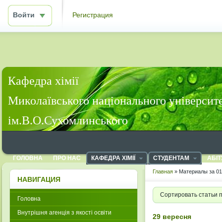
Войти
Регистрация
Кафедра хімії
Миколаївського національного університ
ім.В.О.Сухомлинського
ГОЛОВНА
ПРО НАС
КАФЕДРА ХІМІЇ
СТУДЕНТАМ
АБІТ
Главная
» Материалы за 01
НАВИГАЦИЯ
Сортировать статьи 
Головна
Внутрішня агенція з якості освіти
29 вересня