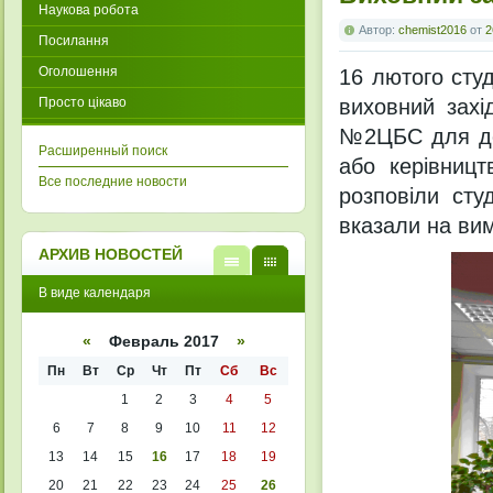
Наукова робота
Автор:
chemist2016
от
2
Посилання
Оголошення
16 лютого студ
Просто цікаво
виховний захі
№2ЦБС для до
Расширенный поиск
або керівницт
Все последние новости
розповіли сту
вказали на ви
АРХИВ НОВОСТЕЙ
В
В
В виде календаря
виде
виде
списк
кален
а
даря
«
Февраль 2017
»
Пн
Вт
Ср
Чт
Пт
Сб
Вс
1
2
3
4
5
6
7
8
9
10
11
12
13
14
15
16
17
18
19
20
21
22
23
24
25
26