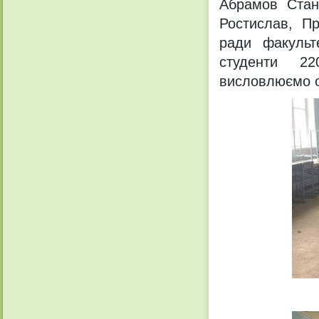
Абрамов Стані
Ростислав, Пр
ради факульт
студенти 220
висловлюємо о