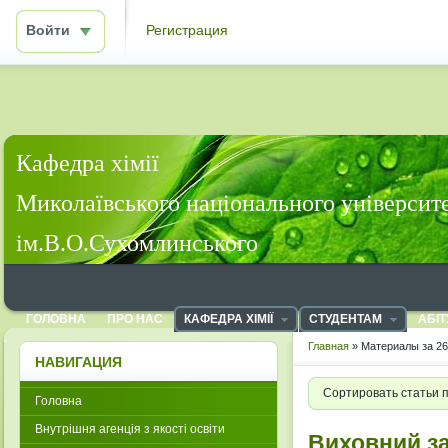
Войти
Регистрация
Кафедра хімії
Миколаївського національного університ
ім.В.О.Сухомлинського
ГОЛОВНА
ПРО НАС
КАФЕДРА ХІМІЇ
СТУДЕНТАМ
АБІТ
Главная
» Материалы за 26
НАВИГАЦИЯ
Сортировать статьи 
Головна
Внутрішня агенція з якості освіти
Виховний за