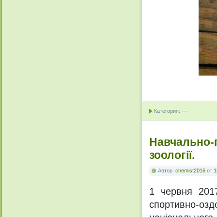
Категория: ---
Навчально-п
зоології.
Автор:
chemist2016
от
1
1 червня 201
спортивно-о