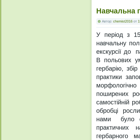
Навчальна п
Автор:
chemist2016
от
1
У період з 15
навчальну пол
екскурсії до п
В польових у
гербарію, збір
практики зап
морфологічно
поширених ро
самостійній р
обробці росл
нами було от
практичних на
гербарного м