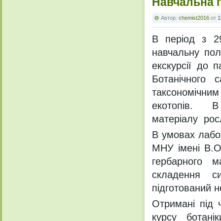
Навчальна п
Автор:
chemist2016
от
1
В період з 2
навчальну пол
екскурсії до 
Ботанічного 
таксономічн
екотопів. В 
матеріалу росл
В умовах лабор
МНУ імені В.О
гербарного ма
складення си
підготований н
Отримані під 
курсу ботані