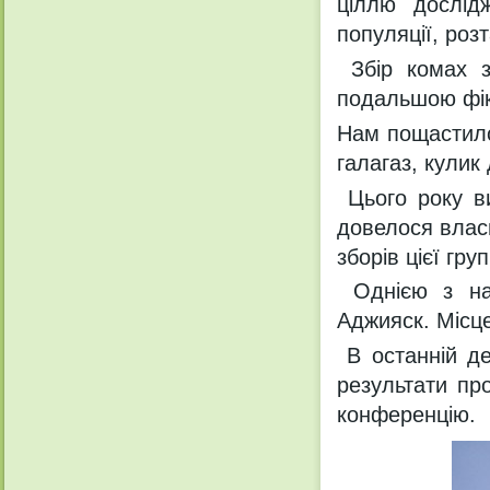
ціллю дослід
популяції, роз
Збір комах з
подальшою фік
Нам пощастило 
галагаз, кулик
Цього року ви
довелося власн
зборів цієї гру
Однією з най
Аджияск. Місце
В останній де
результати пр
конференцію.