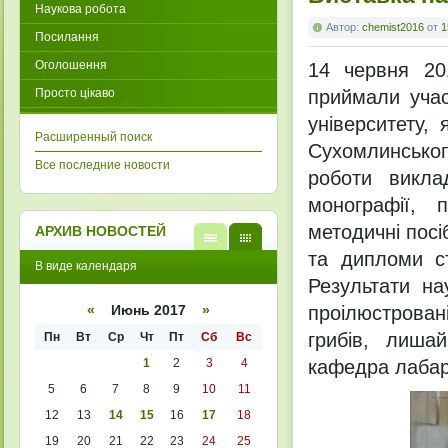
Наукова робота
Автор:
chemist2016
от
1
Посилання
Оголошення
14 червня 201
Просто цікаво
приймали учас
університету,
Расширенный поиск
Сухомлинськог
Все последние новости
роботи викла
монографії, 
методичні посі
АРХИВ НОВОСТЕЙ
та дипломи ст
В
В
В виде календаря
виде
виде
Результати на
списк
кален
а
даря
проілюстрован
«
Июнь 2017
»
грибів, лиша
Пн
Вт
Ср
Чт
Пт
Сб
Вс
1
2
3
4
кафедра лабарат
5
6
7
8
9
10
11
12
13
14
15
16
17
18
19
20
21
22
23
24
25