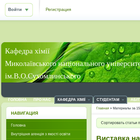
Войти
Регистрация
Кафедра хімії
Миколаївського національного університ
ім.В.О.Сухомлинського
ГОЛОВНА
ПРО НАС
КАФЕДРА ХІМІЇ
СТУДЕНТАМ
АБІТ
Главная
» Материалы за 15
НАВИГАЦИЯ
Сортировать статьи 
Головна
Внутрішня агенція з якості освіти
Виставка н