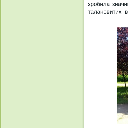
зробила значн
талановитих вч