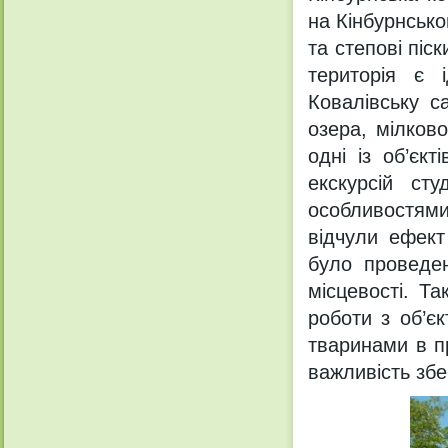
на Кінбурнсько
та степові піс
територія є 
Ковалівську с
озера, мілков
одні із об’єк
екскурсій сту
особливостям
відчули ефект
було проведен
місцевості. Т
роботи з об’є
тваринами в п
важливість збе