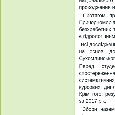
національно
проходження на
Протягом пра
Причорномор’я
безхребетних 
є гідрологічни
Всі досліджен
на основі до
Сухомлинськог
Перед студ
спостереженн
систематичних
курсових, дипл
Крім того, ре
за 2017 рік.
Збори назем