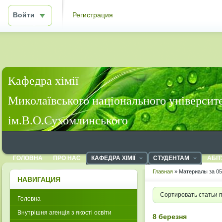
Войти
Регистрация
Кафедра хімії
Миколаївського національного університ
ім.В.О.Сухомлинського
ГОЛОВНА
ПРО НАС
КАФЕДРА ХІМІЇ
СТУДЕНТАМ
АБІТ
Главная
» Материалы за 05
НАВИГАЦИЯ
Сортировать статьи 
Головна
Внутрішня агенція з якості освіти
8 березня